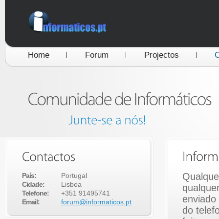
Home
Forum
Projectos
C
Qualque
País:
Portugal
Cidade:
Lisboa
qualquer
Telefone:
+351 91495741
enviado 
Email:
forum@informaticos.pt
do tele